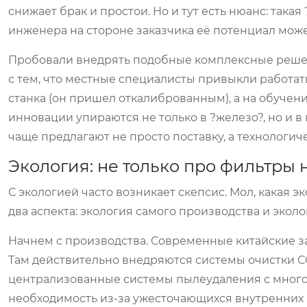
снижает брак и простои. Но и тут есть нюанс: така
инженера на стороне заказчика её потенциал може
Пробовали внедрять подобные комплексные решен
с тем, что местные специалисты привыкли работат
станка (он пришел откалиброванным), а на обучен
инновации упираются не только в ?железо?, но и в
чаще предлагают не просто поставку, а технологиче
Экология: не только про фильтры 
С экологией часто возникает скепсис. Мол, какая 
два аспекта: экология самого производства и экол
Начнем с производства. Современные китайские зав
Там действительно внедряются системы очистки 
централизованные системы пылеудаления с многос
необходимость из-за ужесточающихся внутренних н