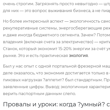
очень строгим. Загрязнять просто невыгодно — ш
для них — это вопрос выживания бизнеса, а не пиа
Но более интересный аспект — экологичность само
рекуперативные системы, энергосберегающие режи
и даже иногда бюджетного сегмента. Зачем? Потом
владения (включая счета за электричество) — кри
Станок, который экономит 15-20% энергии за счёт 
рынке. Это и есть практическая
экология
.
Был у нас опыт с одной портальной фрезерной ма
деле оказалось, что экономия достигается только
пиковых нагрузках ?аппетит? был стандартным. Пр
заявленные цифры. Вывод: экологичные характерис
верить паспортным данным слепо.
Провалы и уроки: когда ?умный? 