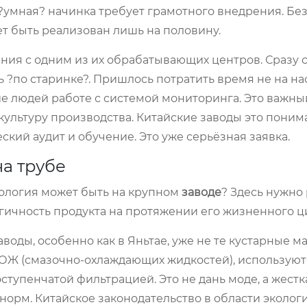
я ?умная? начинка требует грамотного внедрения. Бе
т быть реализован лишь на половину.
ия с одним из их обрабатывающих центров. Сразу 
ь ?по старинке?. Пришлось потратить время не на на
ие людей работе с системой мониторинга. Это важны
 культуру производства. Китайские заводы это поним
ский аудит и обучение. Это уже серьёзная заявка.
на трубе
экология может быть на крупном
заводе
? Здесь нужно
огичность продукта на протяжении его жизненного ц
оды, особенно как в Яньтае, уже не те кустарные ма
СОЖ (смазочно-охлаждающих жидкостей), используют
тупенчатой фильтрацией. Это не дань моде, а жестк
орм. Китайское законодательство в области экологи