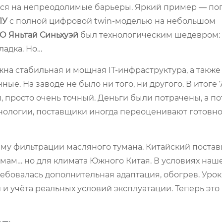
ются на непреодолимые барьеры. Яркий пример — по
ПУ
с полной цифровой twin-моделью на небольшом
О Яньтай Синьхуэй
был технологическим шедевром:
ладка. Но…
на стабильная и мощная IT-инфраструктура, а также
ые. На заводе не было ни того, ни другого. В итоге
, просто очень точный. Деньги были потрачены, а п
хнологии, поставщики иногда переоценивают готовно
ему фильтрации масляного тумана. Китайский поста
мам… но для климата Южного Китая. В условиях наш
ебовалась дополнительная адаптация, обогрев. Урок
 учёта реальных условий эксплуатации. Теперь это