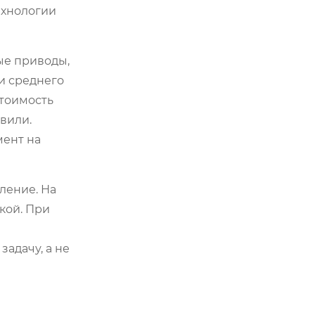
ехнологии
ые приводы,
и среднего
стоимость
вили.
мент на
ление. На
кой. При
адачу, а не