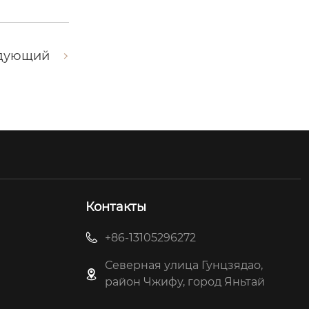
дующий
Контакты
+86-13105296272
Северная улица Гунцзядао,
район Чжифу, город Яньтай