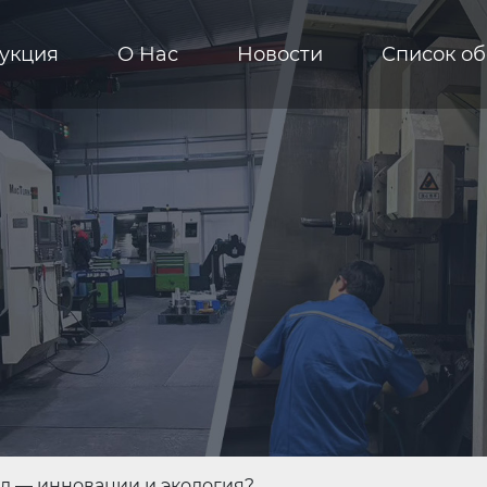
укция
О Hас
Новости
Список о
д — инновации и экология?