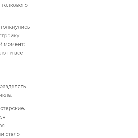
з толкового
столкнулись
стройку
й момент:
ают и всё
 разделять
икла.
стерские.
ся
ая
и стало