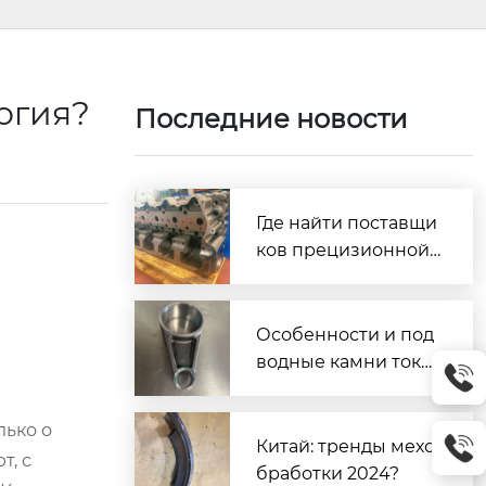
логия?
Последние новости
Где найти поставщи
ков прецизионной
обработки из Кита
я?
Особенности и под
водные камни тока
рной обработки на
вертикальном стан
лько о
ке с метровым выл
Китай: тренды мехо
т, с
етом и револьверн
бработки 2024?