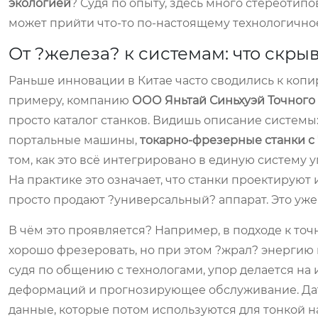
экологией
? Судя по опыту, здесь много стереотипов
может прийти что-то по-настоящему технологичное 
От ?железа? к системам: что скры
Раньше инновации в Китае часто сводились к копи
примеру, компанию
ООО Яньтай Синьхуэй Точног
просто каталог станков. Видишь описание систем
портальные машины,
токарно-фрезерные станки с
том, как это всё интегрировано в единую систему
На практике это означает, что станки проектируют
просто продают ?универсальный? аппарат. Это уж
В чём это проявляется? Например, в подходе к то
хорошо фрезеровать, но при этом ?жрал? энергию к
судя по общению с технологами, упор делается н
деформаций и прогнозирующее обслуживание. Да
данные, которые потом используются для тонкой на