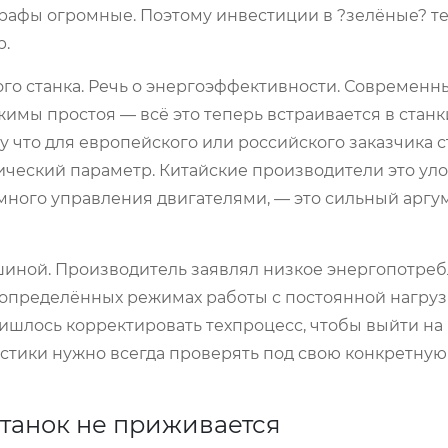
трафы огромные. Поэтому инвестиции в ?зелёные? т
р.
го станка. Речь о энергоэффективности. Современн
мы простоя — всё это теперь встраивается в станк
у что для европейского или российского заказчика 
тический параметр. Китайские производители это уло
умного управления двигателями, — это сильный аргу
шиной. Производитель заявлял низкое энергопотреб
 в определённых режимах работы с постоянной нагруз
ишлось корректировать техпроцесс, чтобы выйти на
тики нужно всегда проверять под свою конкретную з
станок не приживается