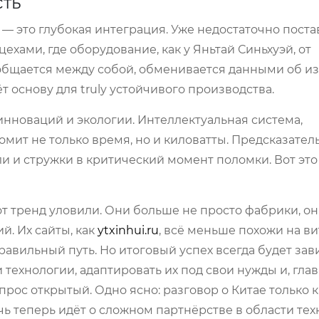
сть
 — это глубокая интеграция. Уже недостаточно поста
ехами, где оборудование, как у Яньтай Синьхуэй, от
общается между собой, обменивается данными об из
т основу для truly устойчивого производства.
я инноваций и экологии. Интеллектуальная система,
мит не только время, но и киловатты. Предсказате
 и стружки в критический момент поломки. Вот это 
от тренд уловили. Они больше не просто фабрики, о
. Их сайты, как
ytxinhui.ru
, всё меньше похожи на ви
авильный путь. Но итоговый успех всегда будет зави
 технологии, адаптировать их под свои нужды и, глав
ос открытый. Одно ясно: разговор о Китае только к
ь теперь идёт о сложном партнёрстве в области тех