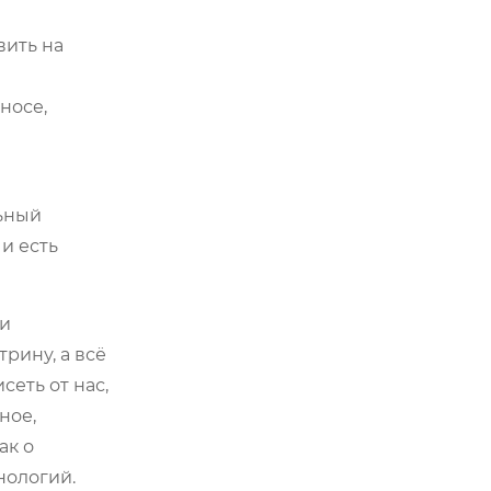
вить на
носе,
льный
и есть
ни
трину, а всё
сеть от нас,
ное,
ак о
нологий.