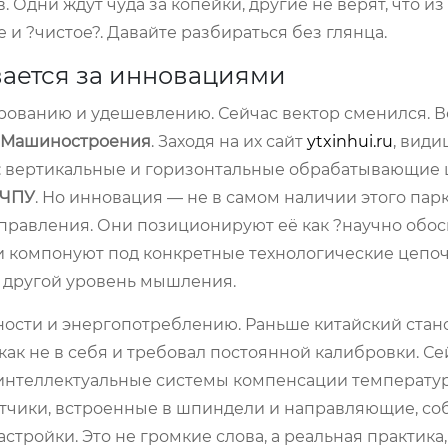
. Одни ждут чуда за копейки, другие не верят, что из
и ?чистое?. Давайте разбираться без глянца.
вается за инновациями
рованию и удешевлению. Сейчас вектор сменился. В
о Машиностроения
. Заходя на их сайт
ytxinhui.ru
, види
ы: вертикальные и горизонтальные обрабатывающие 
 ЧПУ
. Но инновация — не в самом наличии этого парк
 управления. Они позиционируют её как ?научно обо
 и компонуют под конкретные технологические цепочк
е другой уровень мышления.
чности и энергопотреблению. Раньше китайский стан
ак не в себя и требовал постоянной калибровки. Се
а интеллектуальные системы компенсации температу
тчики, встроенные в шпиндели и направляющие, со
стройки. Это не громкие слова, а реальная практика,