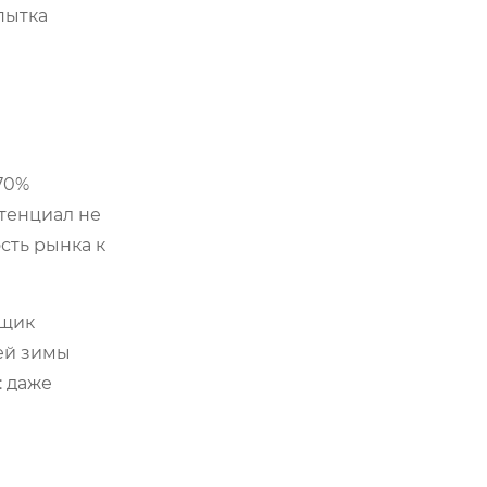
пытка
 70%
отенциал не
сть рынка к
вщик
ей зимы
: даже