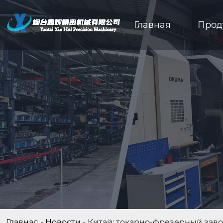
Главная
Прод
Главная
-
Новости
-
Китай: токарно-фрезерный заво