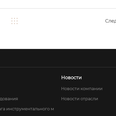
Сле
Новости
Новости компании
удования
Новости отрасли
га инструментального м