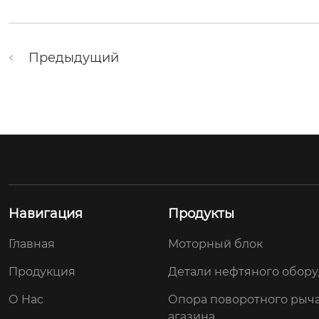
Предыдущий
Навигация
Продукты
Главная
Моторный блок
Продукция
Детали нефтяного обор
О Hас
Опора поворотного рыча
агазина