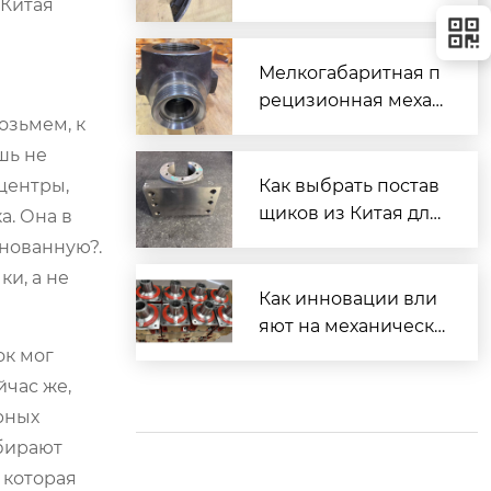
 Китая
ой головкой
Мелкогабаритная п
рецизионная механ
озьмем, к
ическая обработка:
шь не
не только про мале
нькие размеры
центры,
Как выбрать постав
щиков из Китая для
а. Она в
мехобработки?
снованную?.
и, а не
Как инновации вли
яют на механическу
ю обработку детале
ок мог
й?
йчас же,
рных
бирают
 которая