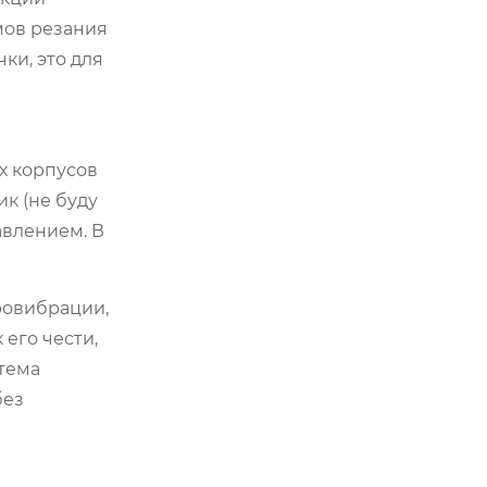
мов резания
ки, это для
х корпусов
к (не буду
авлением. В
ровибрации,
его чести,
стема
без