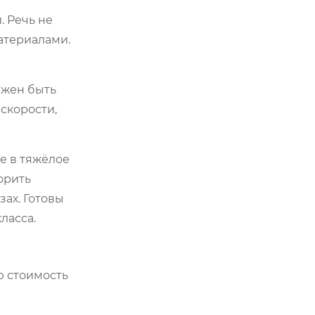
. Речь не
атериалами.
лжен быть
скорости,
е в тяжёлое
орить
ах. Готовы
ласса.
ю стоимость