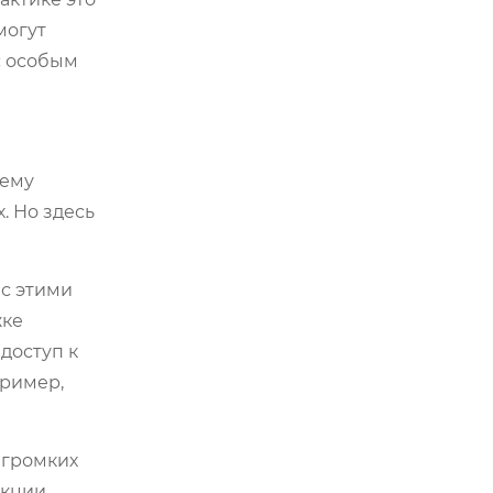
могут
с особым
тему
. Но здесь
 с этими
жке
доступ к
пример,
 громких
нкции