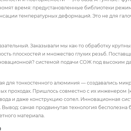
ономят время: предустановленные библиотеки режи
сации температурных деформаций. Это не для галоч
казательный. Заказывали мы как-то обработку крупны
ость плоскостей и множество глухих резьб. Поставщи
инновационной? системой подачи СОЖ под высоким д
ная для тонкостенного алюминия — создавались мик
х проходах. Пришлось совместно с их инженером (к 
двода и даже конструкцию сопел. Инновационная си
 Вывод: самая продвинутая технология бесполезна 
етного материала.
о