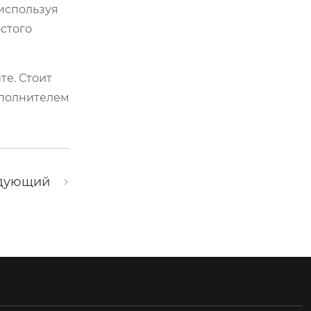
 используя
стого
те. Стоит
исполнителем
дующий