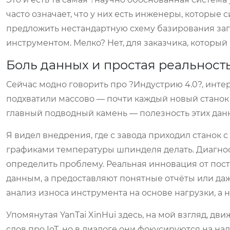
часто означает, что у них есть инженеры, которые 
предложить нестандартную схему базирования за
инструментом. Мелко? Нет, для заказчика, который
Боль данных и простая реальност
Сейчас модно говорить про ?Индустрию 4.0?, интер
подхватили массово — почти каждый новый станок
главный подводный камень — полезность этих дан
Я видел внедрения, где с завода приходил станок с 
графиками температуры шпинделя делать. Диагност
определить проблему. Реальная инновация от поста
данным, а предоставляют понятные отчёты или д
анализ износа инструмента на основе нагрузки, а н
Упомянутая YanTai XinHui здесь, на мой взгляд, д
слов про IoT, но в диалоге они фокусируются на н