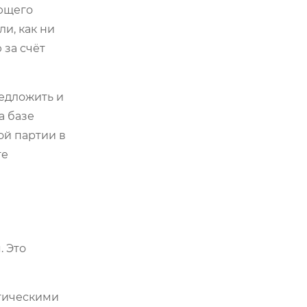
яющего
и, как ни
 за счёт
редложить и
а базе
ой партии в
те
. Это
огическими