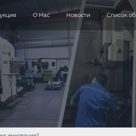
укция
О Hас
Новости
Список о
ки: инновации?