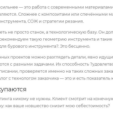
и сильнее — это работа с современными материалами
равляются. Сложнее с композитами или спечёнными м
нструмента, СОЖ и стратегии резания.
ь не просто станок, а технологическую базу. Он до
 рекомендуем такую геометрию инструмента и такие 
ля бурового инструмента?. Это бесценно.
ных проектов можно разглядеть детали, явно идущи
ются с разными задачами. Их способность ?удовлетв
писании, проверяется именно на таких сложных заказ
ог с технологом заказчика — это и есть показатель к
купаются
тинга никому не нужны. Клиент смотрит на конечну
у: как ваше новшество снизит мою себестоимость?