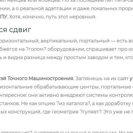
удел немцев или японцев. Но за последние лет пять-с
нии, а о реальной адаптации и даже локальных прор
ЧПУ
. Хотя, конечно, путь этот неровный.
ся сдвиг
оризонтальный, вертикальный, портальный — есть вс
 обжёгся на ?голом? оборудовании, спрашивает про ос
 и видна разница между простым заводом и тем, кто
уэй Точного Машиностроения
. Заглянешь на их сайт
y
горизонтальные обрабатывающие центры, портальны
интересное: они активно внедряют системы контроля
анков. Не как опцию ?из каталога?, а как доработку
х конструкций, где геометрия ?гуляет?. Это уже не 
 управления?, о которой они пишут в описании. На пр