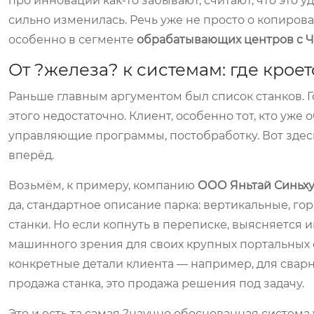
про инновации как-то забывают, считают, что это 
сильно изменилась. Речь уже не просто о копирова
особенно в сегменте
обрабатывающих центров с 
От ?железа? к системам: где кроет
Раньше главным аргументом был список станков. Г
этого недостаточно. Клиент, особенно тот, кто уже
управляющие программы, постобработку. Вот здесь
вперёд.
Возьмём, к примеру, компанию
ООО Яньтай Синьх
да, стандартное описание парка: вертикальные, 
станки. Но если копнуть в переписке, выясняется 
машинного зрения для своих крупных портальных ст
конкретные детали клиента — например, для сварны
продажа станка, это продажа решения под задачу.
Это и есть та самая ?научно обоснованная система