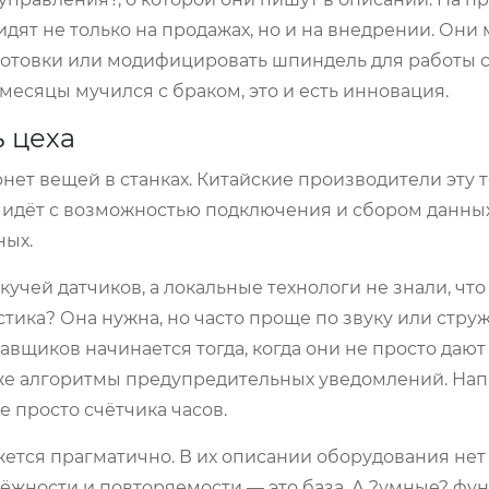
сидят не только на продажах, но и на внедрении. Они 
готовки или модифицировать шпиндель для работы 
 месяцы мучился с браком, это и есть инновация.
ь цеха
нет вещей в станках. Китайские производители эту 
 идёт с возможностью подключения и сбором данных
ных.
кучей датчиков, а локальные технологи не знали, что
ика? Она нужна, но часто проще по звуку или стру
вщиков начинается тогда, когда они не просто дают 
аже алгоритмы предупредительных уведомлений. На
е просто счётчика часов.
вижется прагматично. В их описании оборудования нет
адёжности и повторяемости — это база. А ?умные? фу