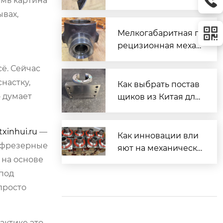
емь картина
ой головкой
ывах,
Мелкогабаритная п
рецизионная механ
ическая обработка:
ё. Сейчас
не только про мале
настку,
нькие размеры
Как выбрать постав
 думает
щиков из Китая для
мехобработки?
txinhui.ru
—
Как инновации вли
е фрезерные
яют на механическу
 на основе
ю обработку детале
й?
 под
просто
актике это