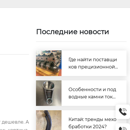
Последние новости
Где найти поставщи
ков прецизионной
обработки из Кита
я?
Особенности и под
водные камни тока
рной обработки на
вертикальном стан
ке с метровым выл
Китай: тренды мехо
т дешевле. А
етом и револьверн
бработки 2024?