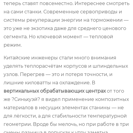
теперь ставят повсеместно. Интереснее смотреть
на сами станки. Современные сервоприводы и
системы рекуперации энергии на торможении —
это уже не экзотика даже для среднего ценового
сегмента. Но ключевой момент — тепловой
режим.
Китайские инженеры стали много внимания
уделять теплорасчётам корпусов и шпиндельных
узлов. Перегрев — это и потеря точности, и
лишние киловатты на охлаждение. В
вертикальных обрабатывающих центрах
от того
же ?Синьхуэй? я видел применение композитных
материалов в несущих элементах станины — не
для лёгкости, а для стабильности температурной
геометрии. Вроде бы мелочь, но при работе в три
смены разница в допусках к утру заметна.