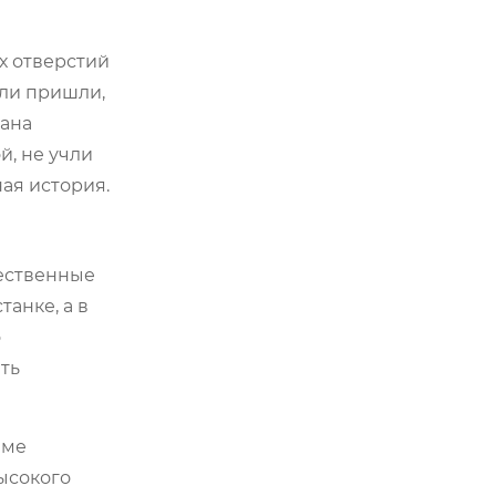
х отверстий
али пришли,
жана
й, не учли
ая история.
чественные
танке, а в
о
ть
еме
высокого