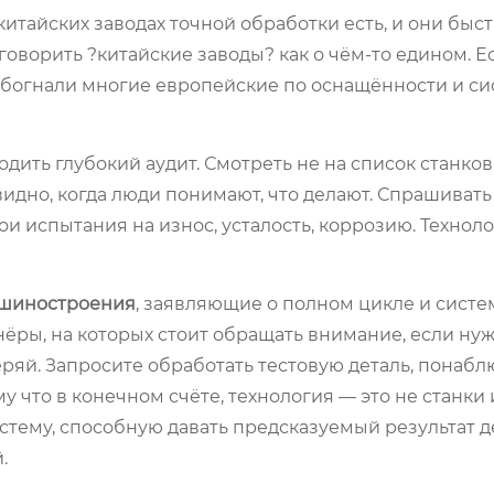
китайских заводах точной обработки есть, и они быс
оворить ?китайские заводы? как о чём-то едином. Е
 обогнали многие европейские по оснащённости и с
дить глубокий аудит. Смотреть не на список станков,
 видно, когда люди понимают, что делают. Спрашивать
ои испытания на износ, усталость, коррозию. Техноло
ашиностроения
, заявляющие о полном цикле и сист
ёры, на которых стоит обращать внимание, если ну
веряй. Запросите обработать тестовую деталь, понабл
 что в конечном счёте, технология — это не станки и
стему, способную давать предсказуемый результат де
.