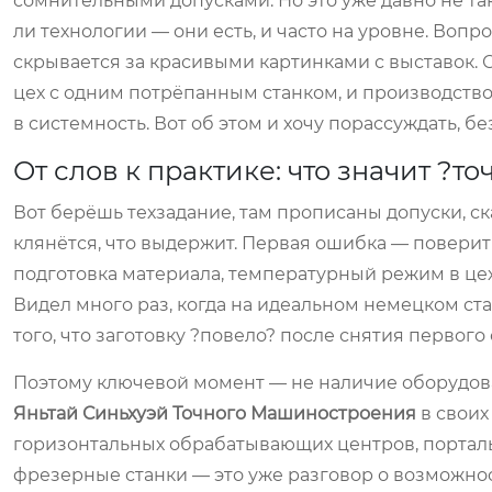
сомнительными допусками. Но это уже давно не так,
ли технологии — они есть, и часто на уровне. Вопр
скрывается за красивыми картинками с выставок. 
цех с одним потрёпанным станком, и производство,
в системность. Вот об этом и хочу порассуждать, бе
От слов к практике: что значит ?то
Вот берёшь техзадание, там прописаны допуски, ска
клянётся, что выдержит. Первая ошибка — поверить 
подготовка материала, температурный режим в цех
Видел много раз, когда на идеальном немецком ста
того, что заготовку ?повело? после снятия первого 
Поэтому ключевой момент — не наличие оборудован
Яньтай Синьхуэй Точного Машиностроения
в своих
горизонтальных обрабатывающих центров, портальн
фрезерные станки — это уже разговор о возможност