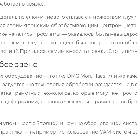
работает в связке.
деталь из алюминиевого сплава с множеством глухи
лился своим японским обрабатывающим центром. Дет
рке начались проблемы — оказалось, была невыдер
танок мог всё, но техпроцесс был построен с ошибко
ология?. Пришлось самим вносить правки. Это типичн
абое звено
е оборудование — тот же DMG Mori, Haas, или же ка
 радуется. Но технология обработки рождается не в с
ватка грамотных технологов, которые могут не прост
ть деформации, тепловые эффекты, правильно выбра
й
упоминает о ?полной и научно обоснованной сист
ая практика — например, использование CAM-систем 