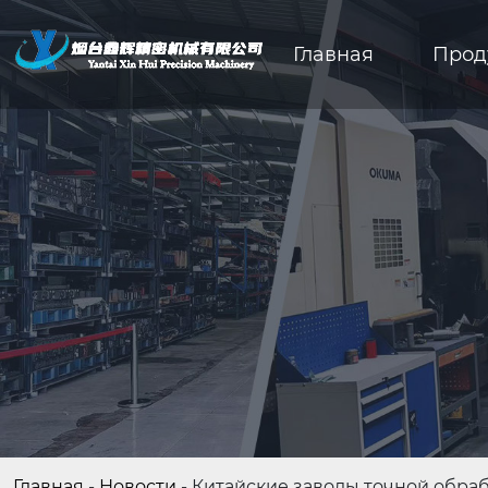
Главная
Прод
Главная
-
Новости
-
Китайские заводы точной обраб