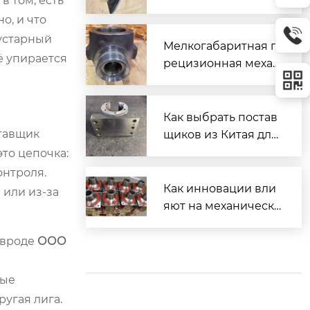
в том, есть
ой головкой
о, и что
кустарный
Мелкогабаритная п
ё упирается
рецизионная механ
ическая обработка:
не только про мале
нькие размеры
Как выбрать постав
ставщик
щиков из Китая для
мехобработки?
это цепочка:
онтроля.
Как инновации вли
 или из-за
яют на механическу
ю обработку детале
й?
 вроде
ООО
ные
угая лига.