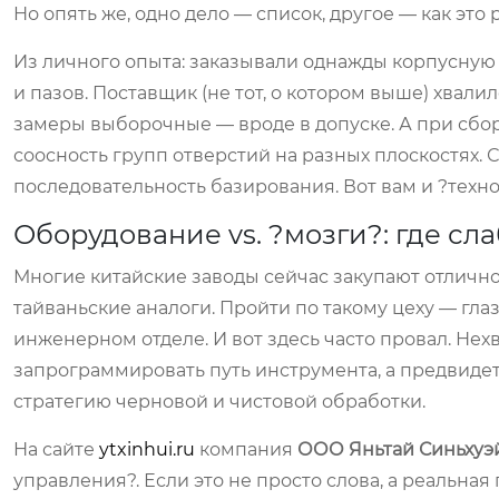
Но опять же, одно дело — список, другое — как это 
Из личного опыта: заказывали однажды корпусную 
и пазов. Поставщик (не тот, о котором выше) хва
замеры выборочные — вроде в допуске. А при сбо
соосность групп отверстий на разных плоскостях. С
последовательность базирования. Вот вам и ?техн
Оборудование vs. ?мозги?: где сл
Многие китайские заводы сейчас закупают отлично
тайваньские аналоги. Пройти по такому цеху — глаз
инженерном отделе. И вот здесь часто провал. Нех
запрограммировать путь инструмента, а предвиде
стратегию черновой и чистовой обработки.
На сайте
ytxinhui.ru
компания
ООО Яньтай Синьхуэ
управления?. Если это не просто слова, а реальн