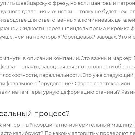
упить швейцарскую фрезу, но если цанговый патрон
ужного давления и очистки — толку не будет. Техно
роизводстве для ответственных алюминиевых детале
дающей жидкости через шпиндель прямо к кромке ф
чше, чем на некоторых ?брендовых? заводах. Это и 
помянуты в описании компании. Это важный маркер. 
фовка — значит, завод заявляет о готовности обеспе
 плоскостности, параллельности. Это уже следующий
шлифовальное оборудование? Старое советское или
авки на температурную деформацию станины? Разни
реальный процесс?
цех импортный координатно-измерительный машину (
 часто калибруют? По какому алгоритму проверяют д