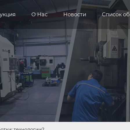
укция
О Hас
Новости
Список о
отки: технологии?