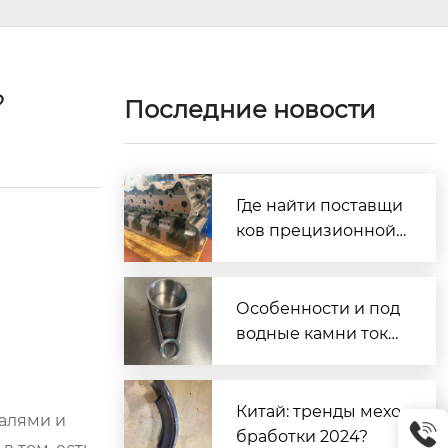
?
Последние новости
Где найти поставщи
ков прецизионной
обработки из Кита
я?
Особенности и под
водные камни тока
рной обработки на
вертикальном стан
ке с метровым выл
Китай: тренды мехо
талями и
етом и револьверн
бработки 2024?