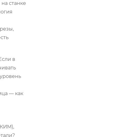
 на станке
логия
й
резы,
есть
Если в
чивать
 уровень
ца — как
КИМ),
етали?