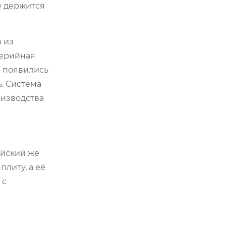
ё держится
 из
серийная
м появились
. Система
оизводства
айский же
литу, а её
 с