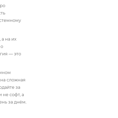
тро
сть
истемному
 а на их
 о
гия — это
емном
жна сложная
юдайте за
 не софт, а
нь за днём.