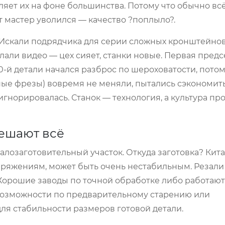
еляет их на фоне большинства. Потому что обычно вс
от мастер уволился — качество ?поплыло?.
 Искали подрядчика для серии сложных кронштейнов
лали видео — цех сияет, станки новые. Первая пред
50-й детали начался разброс по шероховатости, пото
ые фрезы) вовремя не меняли, пытались сэкономить
 игнорировалась. Станок — технология, а культура пр
решают всё
алозаготовительный участок. Откуда заготовка? Кит
пряжениям, может быть очень нестабильным. Резали п
 Хорошие заводы по точной обработке либо работают
возможности по предварительному старению или
для стабильности размеров готовой детали.