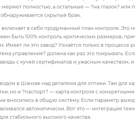
 меряют полностью, а остальные — ?на глазок? или 
 обнаруживается скрытый брак.
 включает в себя продуманный план контроля. Это н
лжен быть 100% контроль критических размеров, при
х. Имеет ли это завод? Узнаётся только в процессе 
ема управления? должна как раз это покрывать. Если
заводы с кучей сертификатов и ужасным качеством, и
одом в Шанхае над деталями для оптики. Там для к
ки, но и ?паспорт? — карта контроля с конкретными
ые вносились в общую систему. Если параметр выход
авливался автоматически. Вот это — интеграция тех
для стабильного высокого качества.