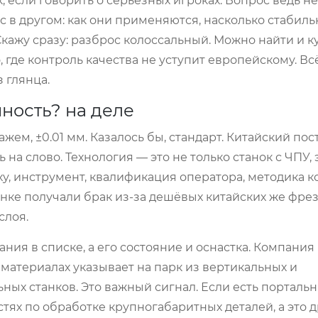
 если говорить о серьёзных игроках. Вопрос ведь не 
ос в другом: как они применяются, насколько стабильн
Скажу сразу: разброс колоссальный. Можно найти и 
 где контроль качества не уступит европейскому. Вс
з глянца.
чность? на деле
жем, ±0.01 мм. Казалось бы, стандарт. Китайский по
на слово. Технология — это не только станок с ЧПУ, 
у, инструмент, квалификация оператора, методика к
нке получали брак из-за дешёвых китайских же фрез
слоя.
ия в списке, а его состояние и оснастка. Компания
 материалах указывает на парк из вертикальных и
ых станков. Это важный сигнал. Если есть порталь
ях по обработке крупногабаритных деталей, а это др