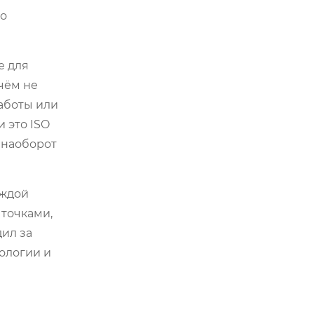
по
е для
чём не
работы или
 это ISO
 наоборот
аждой
 точками,
ил за
нологии и