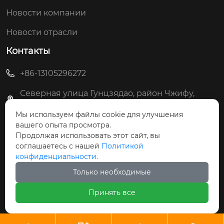
Новости компании
Новости отрасли
Контакты
+86-13105296272
Северная улица Гунцзядао, район Чжифу,
город Яньтай
Мы используем файлы cookie для улучшения
вашего опыта просмотра.
Продолжая использовать этот сайт, вы
соглашаетесь с нашей
Политикой
Авторское право © ООО Яньтай Синьхуэй Точного
конфиденциальности.
Машиностроения
Только необходимые
Принять все