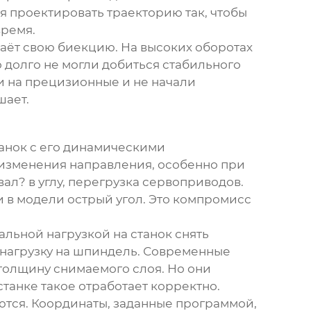
я проектировать траекторию так, чтобы
время.
даёт свою биекцию. На высоких оборотах
о долго не могли добиться стабильного
и на прецизионные и не начали
шает.
анок с его динамическими
 изменения направления, особенно при
ал? в углу, перегрузка сервоприводов.
 в модели острый угол. Это компромисс
льной нагрузкой на станок снять
 нагрузку на шпиндель. Современные
толщину снимаемого слоя. Но они
танке такое отработает корректно.
ются. Координаты, заданные программой,