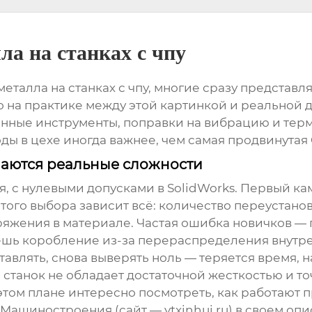
ла на станках с чпу
еталла на станках с чпу
, многие сразу представл
Но на практике между этой картинкой и реальной 
нные инструменты, поправки на вибрацию и термо
оды в цехе иногда важнее, чем самая продвинутая
инаются реальные сложности
я, с нулевыми допусками в SolidWorks. Первый к
того выбора зависит всё: количество переустанов
яжения в материале. Частая ошибка новичков — п
чаешь коробление из-за перераспределения внут
тавлять, снова выверять ноль — теряется время, 
ли станок не обладает достаточной жесткостью и 
 этом плане интересно посмотреть, как работают 
о Машиностроения
(сайт —
ytxinhui.ru
) в своем оп