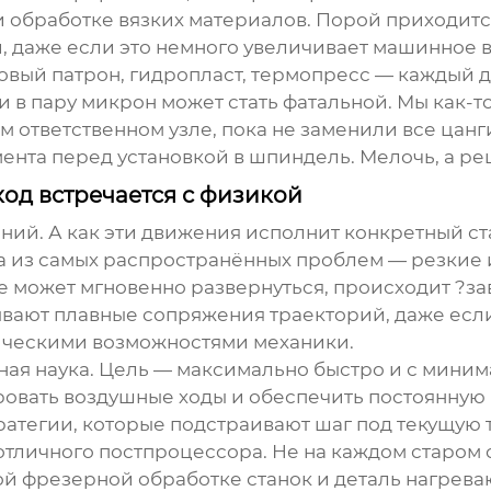
и обработке вязких материалов. Порой приходитс
, даже если это немного увеличивает машинное 
овый патрон, гидропласт, термопресс — каждый 
 в пару микрон может стать фатальной. Мы как-т
 ответственном узле, пока не заменили все цанг
нта перед установкой в шпиндель. Мелочь, а ре
од встречается с физикой
ий. А как эти движения исполнит конкретный ст
а из самых распространённых проблем — резкие
е может мгновенно развернуться, происходит ?зав
ывают плавные сопряжения траекторий, даже если
ическими возможностями механики.
ая наука. Цель — максимально быстро и с минима
овать воздушные ходы и обеспечить постоянную
атегии, которые подстраивают шаг под текущую 
отличного постпроцессора. Не на каждом старом с
ной
фрезерной обработке
станок и деталь нагрева