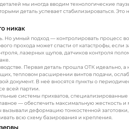
 деталей мы иногда вводим технологические пау
торыми деталь успевает стабилизироваться. Это не
го никак
ь. Но умный подход — контролировать процесс в
ого прохода может спасти от катастрофы, если з
нтроля, лазерных щупов, датчиков контроля поло
аке.
одстве. Первая деталь прошла ОТК идеально, а н
щих, тепловом расширении винтов подачи, осла
вой документ. В неё вносятся пункты о периодич
ссе всей партии.
одульные системы прихватов, специализированные
Главное — обеспечить максимальную жесткость и
 вызывали деформацию тонкостенной заготовки, 
ивать всю схему базирования и крепления.
езервы