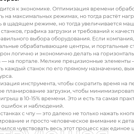
дится к экономике. Оптимизация времени обрабо
ь на максимальных режимах, но тогда растёт наг
ь в щадящем режиме, но тогда увеличивается ма
станков, графика загрузки и требований к качеств
авильного выбора оборудования. Если компания,
альные обрабатывающие центры, и портальные ста
орон логично и экономично делать на горизонталь
 — на портале. Мелкие прецизионные элементы —
ть каждый станок по его прямому назначению, вы
урса.
ртизация инструмента, чтобы сократить время на
ое планирование загрузки, чтобы минимизировать
грыш в 10-15% времени. Это и есть та самая прак
б, ошибок и наблюдений.
станках с чпу
— это далеко не только нажать кноп
ование и просто человеческое внимание к деталям
аучился чувствовать весь этот процесс как единое 