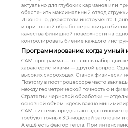
актуально для глубоких карманов или пр
обеспечить максимальный отвод стружки
И конечно, держатели инструмента. Цанг
и при тонкой обработке разница в биении
качества финишной поверхности на одном
контролировать биение каждого инструме
Программирование: когда умный к
CAM-программа — это лишь набор движен
характеристиками — другой вопрос. Одн
высоких скороходах. Станок физически н
Поэтому в постпроцессоре часто заклад
между геометрической точностью и физ
Стратегии черновой обработки — отдельн
основной объём. Здесь важно минимизир
CAM-системы предлагают адаптивные стр
требуют точных 3D-моделей заготовки и 
А ещё есть фактор тепла. При интенсив