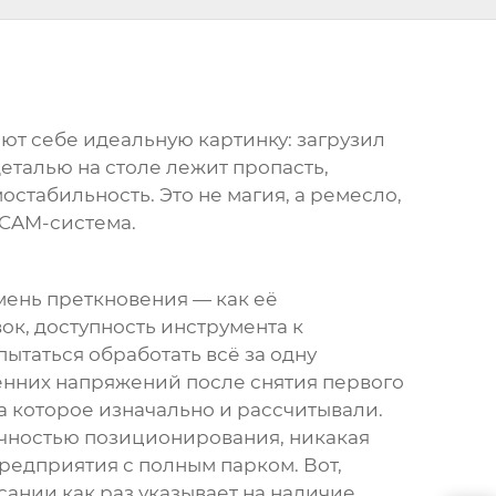
яют себе идеальную картинку: загрузил
деталью на столе лежит пропасть,
стабильность. Это не магия, а ремесло,
 CAM-система.
амень преткновения — как её
ок, доступность инструмента к
ытаться обработать всё за одну
ренних напряжений после снятия первого
на которое изначально и рассчитывали.
точностью позиционирования, никакая
предприятия с полным парком. Вот,
исании как раз указывает на наличие