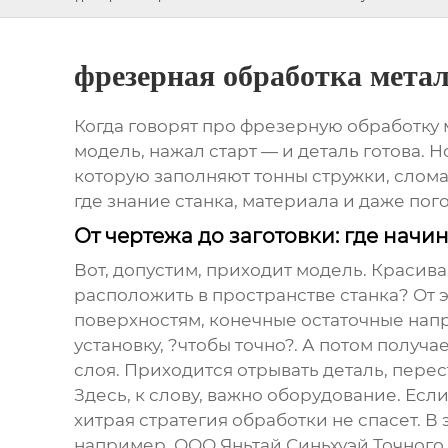
фрезерная обработка метал
Когда говорят про
фрезерную обработку м
модель, нажал старт — и деталь готова. 
которую заполняют тонны стружки, слома
где знание станка, материала и даже пог
От чертежа до заготовки: где нач
Вот, допустим, приходит модель. Красива
расположить в пространстве станка? От э
поверхностям, конечные остаточные напр
установку, ?чтобы точно?. А потом полу
слоя. Приходится отрывать деталь, перес
Здесь, к слову, важно оборудование. Ес
хитрая стратегия обработки не спасет. В
например,
ООО Яньтай Синьхуэй Точног