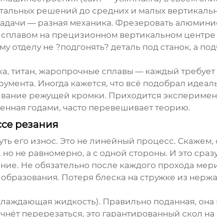
ртальных решений до средних и малых вертикальн
 задачи — разная механика. Фрезеровать алюмин
ым сплавом на прецизионном вертикальном центре
 отделу не ?подгонять? деталь под станок, а под
а, титан, жаропрочные сплавы — каждый требует
румента. Иногда кажется, что всё подобрал идеал
вание режущей кромки. Приходится эксперименти
енная годами, часто перевешивает теорию.
ссе резания
уть его износ. Это не линейный процесс. Скажем,
, но не равномерно, а с одной стороны. И это сра
ние. Не обязательно после каждого прохода мерит
ё образования. Потеря блеска на стружке из нерж
лаждающая жидкость). Правильно поданная, она н
ачнёт перерезаться, это гарантированный скол на