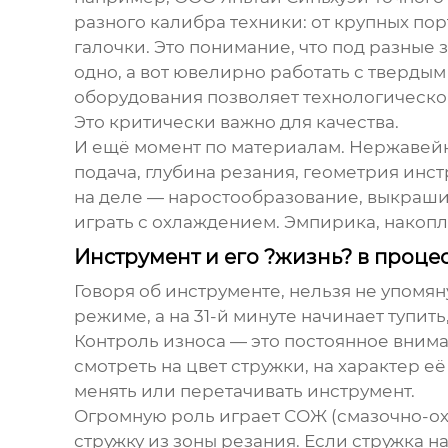
разного калибра техники: от крупных по
галочки. Это понимание, что под разные
одно, а вот ювелирно работать с тверд
оборудования позволяет технологическому
Это критически важно для качества.
И ещё момент по материалам. Нержавейк
подача, глубина резания, геометрия инст
на деле — наростообразование, выкраши
играть с охлаждением. Эмпирика, накопл
Инструмент и его ?жизнь? в проце
Говоря об инструменте, нельзя не упомян
режиме, а на 31-й минуте начинает тупить
Контроль износа — это постоянное внима
смотреть на цвет стружки, на характер е
менять или перетачивать инструмент.
Огромную роль играет СОЖ (смазочно-ох
стружку из зоны резания. Если стружка н