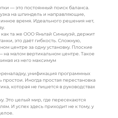
тки — это постоянный поиск баланса.
рузка на шпиндель и направляющие,
шинное время. Идеального решения нет,
у.
 как та же
ООО Яньтай Синьхуэй
, держит
нки, это даёт гибкость. Сложную,
ном центре за одну установку. Плоские
 на малом вертикальном центре. Такое
жимая из него максимум
 переналадку, унификация программных
 простои. Иногда простая перестановка
тика, которая не пишется в руководствах
ку. Это целый мир, где пересекаются
. И успех здесь приходит не к тому, у
целое.