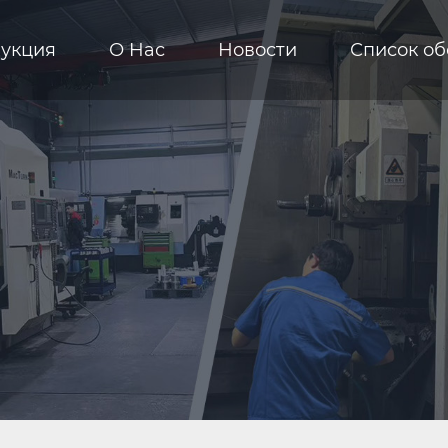
укция
О Hас
Новости
Список о