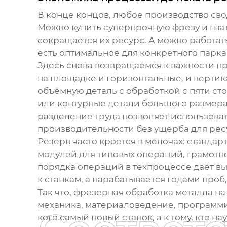
В конце концов, любое производство сво
Можно купить суперпрочную фрезу и гнат
сокращается их ресурс. А можно работат
есть оптимальное для конкретного парка 
Здесь снова возвращаемся к важности пр
на площадке и горизонтальные, и вертик
объёмную деталь с обработкой с пяти ст
или контурные детали большого размера
разделение труда позволяет использова
производительности без ущерба для рес
Резерв часто кроется в мелочах: станда
модулей для типовых операций, грамотн
порядка операций в техпроцессе даёт выи
к станкам, а нарабатывается годами про
Так что,
фрезерная обработка металла на 
механика, материаловедение, программир
кого самый новый станок, а к тому, кто н