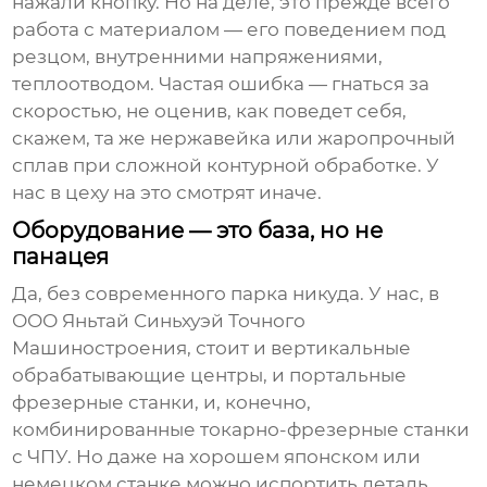
нажали кнопку. Но на деле, это прежде всего
работа с материалом — его поведением под
резцом, внутренними напряжениями,
теплоотводом. Частая ошибка — гнаться за
скоростью, не оценив, как поведет себя,
скажем, та же нержавейка или жаропрочный
сплав при сложной контурной обработке. У
нас в цеху на это смотрят иначе.
Оборудование — это база, но не
панацея
Да, без современного парка никуда. У нас, в
ООО Яньтай Синьхуэй Точного
Машиностроения
, стоит и вертикальные
обрабатывающие центры, и портальные
фрезерные станки, и, конечно,
комбинированные
токарно-фрезерные станки
с ЧПУ
. Но даже на хорошем японском или
немецком станке можно испортить деталь,