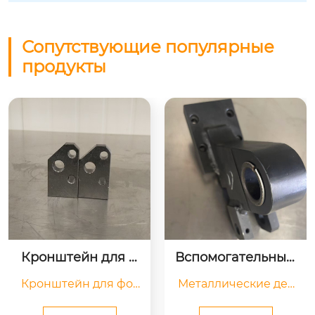
Сопутствующие популярные
продукты
Кронштейн для ф
Вспомогательный 
отоэлектрическог
манипулятор
Кронштейн для фот
Металлические дет
о датчика
оэлектрического да
али ассистента ман